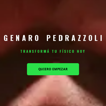
G
E
N
A
R
O
P
E
D
R
A
Z
Z
O
L
I
TRANSFORMÁ TU FÍSICO HOY
QUIERO EMPEZAR